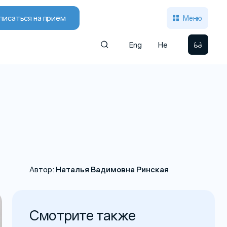
писаться на прием
Меню
Eng
He
Автор:
Наталья Вадимовна Ринская
Смотрите также