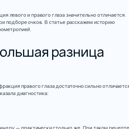
ия левого и правого глаза значительно отличается.
ри подборе очков. В статье расскажем историю
зометропией.
большая разница
ефракция правого глаза достаточно сильно отличаетс
казала диагностика:
линдру — практически столько же. При таком рецепт