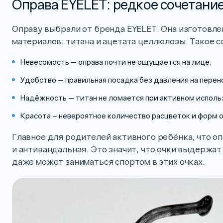
Оправа EYELET: редкое сочетани
Оправу выбрали от бренда EYELET. Она изготовле
материалов: титана и ацетата целлюлозы. Такое 
Невесомость — оправа почти не ощущается на лице;
Удобство — правильная посадка без давления на перен
Надёжность — титан не ломается при активном исполь
Красота – невероятное количество расцветок и форм 
Главное для родителей активного ребёнка, что оп
и антивандальная. Это значит, что очки выдержат
даже может заниматься спортом в этих очках.