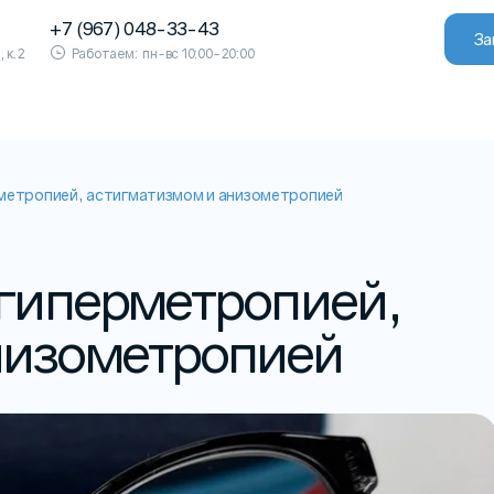
+7 (967) 048-33-43
За
, к.2
Работаем:
пн-вс 10:00-20:00
рметропией, астигматизмом и анизометропией
 гиперметропией,
низометропией