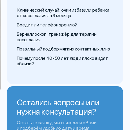
Клинический случай: очки избавили ребенка
от косоглазия за 3 месяца
Вредит ли телефон зрению?
Бернеллоскоп: тренажёр для терапии
косоглазия
Правильный подбор мягких контактных линз
Почему после 40-50 лет люди плохо видят
вблизи?
Остались вопросы или
нужна консультация?
Оставьте заявку, мы свяжемся с Вами
и подберём удобную дату и время