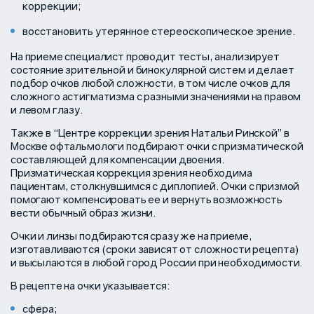
коррекции;
восстановить утерянное стереоскопическое зрение.
На приеме специалист проводит тесты, анализирует
состояние зрительной и бинокулярной систем и делает
подбор очков любой сложности, в том числе очков для
сложного астигматизма с разными значениями на правом
и левом глазу.
Также в “Центре коррекции зрения Натальи Ринской” в
Москве офтальмологи подбирают очки с призматической
составляющей для компенсации двоения.
Призматическая коррекция зрения необходима
пациентам, столкнувшимся с диплопией. Очки с призмой
помогают компенсировать ее и вернуть возможность
вести обычный образ жизни.
Очки и линзы подбираются сразу же на приеме,
изготавливаются (сроки зависят от сложности рецепта)
и высылаются в любой город России при необходимости.
В рецепте на очки указывается:
сфера;