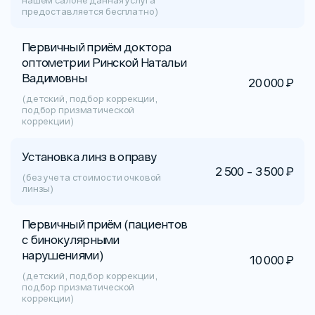
нашем салоне данная услуга
предоставляется бесплатно)
Первичный приём доктора
оптометрии Ринской Натальи
Вадимовны
20 000 ₽
(детский, подбор коррекции,
подбор призматической
коррекции)
Установка линз в оправу
2 500 - 3 500 ₽
(без учета стоимости очковой
линзы)
Первичный приём (пациентов
с бинокулярными
нарушениями)
10 000 ₽
(детский, подбор коррекции,
подбор призматической
коррекции)