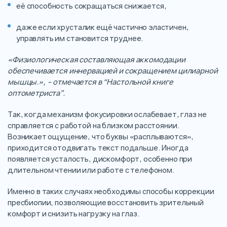
её способность сокращаться снижается,
даже если хрусталик ещё частично эластичен,
управлять им становится труднее.
«Физиологическая составляющая аккомодации
обеспечивается иннервацией и сокращением цилиарной
мышцы.», - отмечается в “Настольной книге
оптометриста”.
Так, когда механизм фокусировки ослабевает, глаз не
справляется с работой на близком расстоянии.
Возникает ощущение, что буквы «расплываются»,
приходится отодвигать текст подальше. Иногда
появляется усталость, дискомфорт, особенно при
длительном чтении или работе с телефоном.
Именно в таких случаях необходимы способы коррекции
пресбиопии, позволяющие восстановить зрительный
комфорт и снизить нагрузку на глаз.