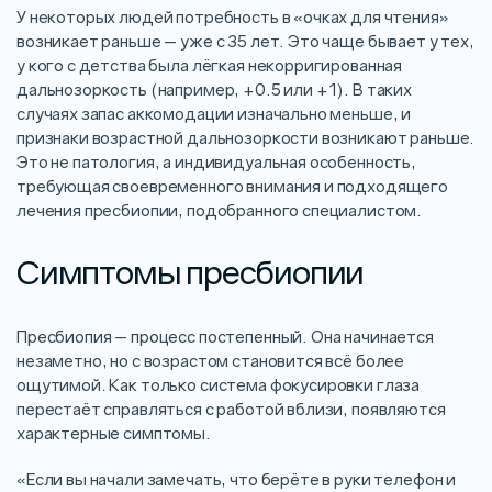
У некоторых людей потребность в «очках для чтения»
возникает раньше — уже с 35 лет. Это чаще бывает у тех,
у кого с детства была лёгкая некорригированная
дальнозоркость (например, +0.5 или +1). В таких
случаях запас аккомодации изначально меньше, и
признаки возрастной дальнозоркости возникают раньше.
Это не патология, а индивидуальная особенность,
требующая своевременного внимания и подходящего
лечения пресбиопии, подобранного специалистом.
Симптомы пресбиопии
Пресбиопия — процесс постепенный. Она начинается
незаметно, но с возрастом становится всё более
ощутимой. Как только система фокусировки глаза
перестаёт справляться с работой вблизи, появляются
характерные симптомы.
«Если вы начали замечать, что берёте в руки телефон и