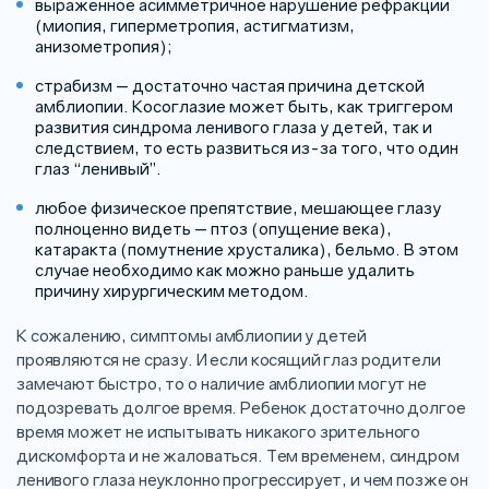
выраженное асимметричное нарушение рефракции
(миопия, гиперметропия, астигматизм,
анизометропия);
страбизм — достаточно частая причина детской
амблиопии. Косоглазие может быть, как триггером
развития синдрома ленивого глаза у детей, так и
следствием, то есть развиться из-за того, что один
глаз “ленивый”.
любое физическое препятствие, мешающее глазу
полноценно видеть — птоз (опущение века),
катаракта (помутнение хрусталика), бельмо. В этом
случае необходимо как можно раньше удалить
причину хирургическим методом.
К сожалению, симптомы амблиопии у детей
проявляются не сразу. И если косящий глаз родители
замечают быстро, то о наличие амблиопии могут не
подозревать долгое время. Ребенок достаточно долгое
время может не испытывать никакого зрительного
дискомфорта и не жаловаться. Тем временем, синдром
ленивого глаза неуклонно прогрессирует, и чем позже он