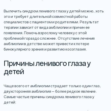
Вылечить синдром ленивого глаза у детей можно, хоть
это и требует длительной совместной работы
специалистов с пациентом и родителями. Результат
терапии зависит от вида амблиопии и причин ее
появления. Помочь взрослому человеку с этой
проблемой гораздо сложнее. Отсутствие лечения
амблиопии в детстве может привести к потере
бинокулярного зрения и развитию косоглазия.
Причины ленивого глаза у
детей
Чаще всего от амблиопии страдает только один глаз,
двухсторонняя амблиопия — более редкое явление.
Самые частые причины синдрома ленивого глаза у
детей: