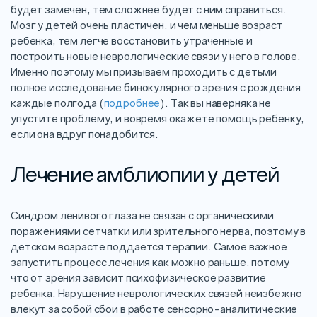
будет замечен, тем сложнее будет с ним справиться.
Мозг у детей очень пластичен, и чем меньше возраст
ребенка, тем легче восстановить утраченные и
построить новые неврологические связи у него в голове.
Именно поэтому мы призываем проходить с детьми
полное исследование бинокулярного зрения с рождения
каждые полгода (
подробнее
). Так вы наверняка не
упустите проблему, и вовремя окажете помощь ребенку,
если она вдруг понадобится.
Лечение амблиопии у детей
Синдром ленивого глаза не связан с органическими
поражениями сетчатки или зрительного нерва, поэтому в
детском возрасте поддается терапии. Самое важное
запустить процесс лечения как можно раньше, потому
что от зрения зависит психофизическое развитие
ребенка. Нарушение неврологических связей неизбежно
влекут за собой сбои в работе сенсорно-аналитические