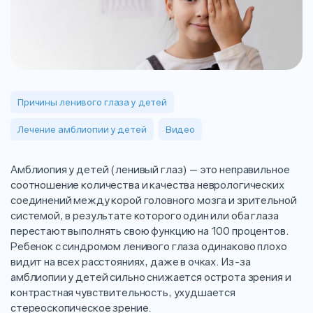
Причины ленивого глаза у детей
Лечение амблиопии у детей
Видео
Амблиопия у детей (ленивый глаз) — это неправильное
соотношение количества и качества неврологических
соединений между корой головного мозга и зрительной
системой, в результате которого один или оба глаза
перестают выполнять свою функцию на 100 процентов.
Ребенок с синдромом ленивого глаза одинаково плохо
видит на всех расстояниях, даже в очках. Из-за
амблиопии у детей сильно снижается острота зрения и
контрастная чувствительность, ухудшается
стереоскопическое зрение.