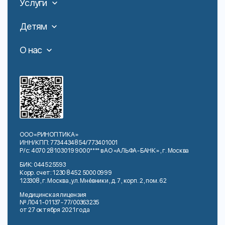
Услуги
Детям
О нас
ООО «РИНОПТИКА»
ИНН/КПП: 7734434854/773401001
Р/с: 4070 2810 3019 900 0**** в АО «АЛЬФА-БАНК», г. Москва
БИК: 044525593
Корр. счет: 1230 8452 5000 0999
123308, г. Москва, ул. Мнёвники, д. 7, корп. 2, пом. 62
Медицинская лицензия
№ Л041-01137-77/00363235
от 27 октября 2021 года