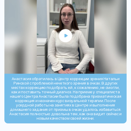
Анастасия обратилась в Центр коррекции зрения Натальи
Ринской с проблемой нечеткого зрения в очках. В других
местах коррекцию подобрать ей, к сожалению, не смогли,
как и поставить точный диагноз. На приеме у специалиста
нашего Центра Анастасии была подобрана призматическая
коррекция и назначен курс визуальной терапии. После
усердной работы на занятиях в Центре и выполнения
домашнего задания от призмы в очках удалось избавиться.
Анастасия полностью довольна тем, как она видит сейчас и
новым качеством своей жизни.