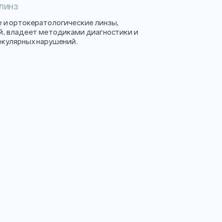
линз
 и ортокератологические линзы,
й, владеет методиками диагностики и
окулярных нарушений.