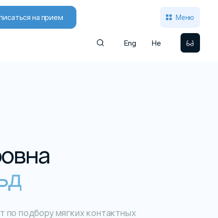
писаться на прием
Меню
Eng
He
овна
ьд
т по подбору мягких контактных