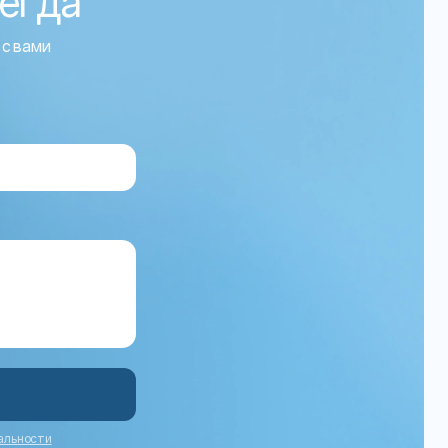
сегда
 с вами
альности