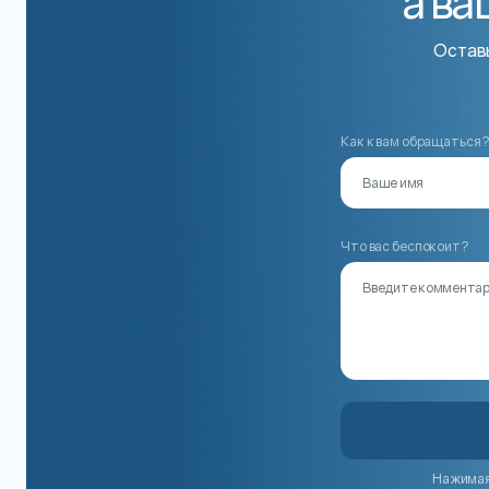
а ва
Оставь
Как к вам обращаться
Что вас беспокоит?
Нажимая 