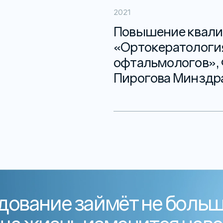
2021
Повышение квали
«Ортокератологи
офтальмологов», 
Пирогова Минздра
ование займёт не больш