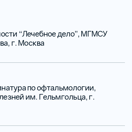
ности “Лечебное дело”, МГМСУ
ва, г. Москва
натура по офтальмологии,
езней им. Гельмгольца, г.