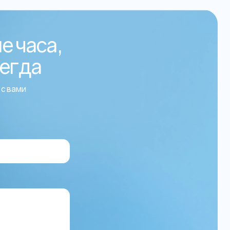
е часа,
сегда
 с вами