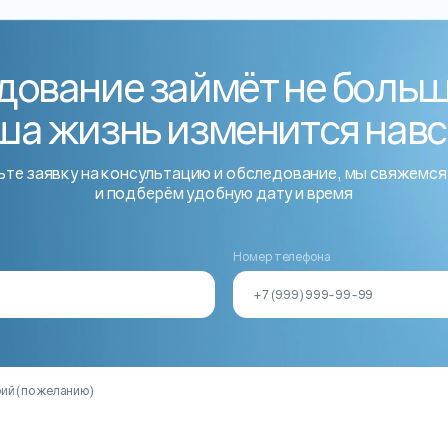
ование займёт не больш
ша жизнь изменится нав
те заявку на консультацию и обследование, мы свяжемся
и подберём удобную дату и время
?
Номер телефона