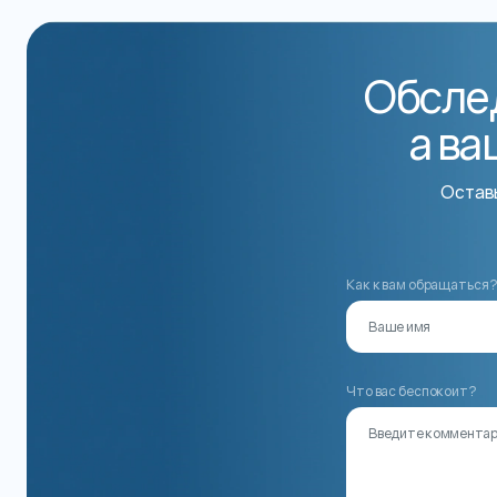
Обслед
а ва
Оставь
Как к вам обращаться
Что вас беспокоит?