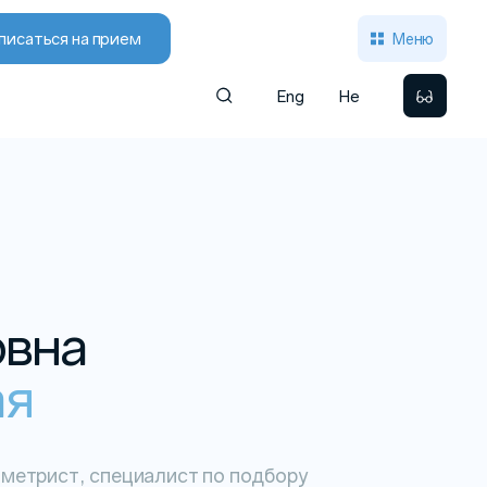
писаться на прием
Меню
Eng
He
овна
ая
метрист, специалист по подбору