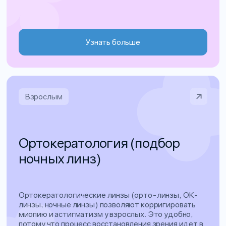
Узнать больше
Взрослым
Ортокератология (подбор
ночных линз)
Ортокератологические линзы (орто-линзы, ОК-
линзы, ночные линзы) позволяют корригировать
миопию и астигматизм у взрослых. Это удобно,
потому что процесс восстановления зрения идет в